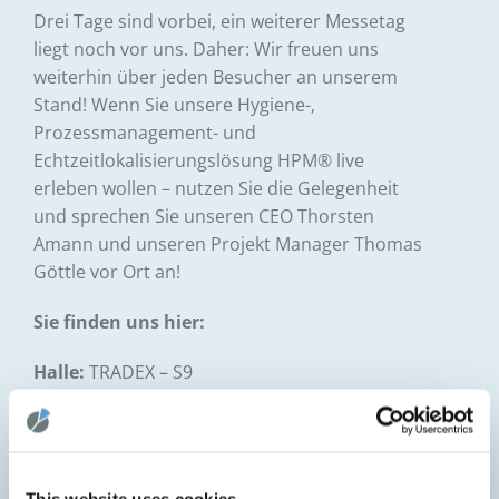
Drei Tage sind vorbei, ein weiterer Messetag
liegt noch vor uns. Daher: Wir freuen uns
weiterhin über jeden Besucher an unserem
Stand! Wenn Sie unsere Hygiene-,
Prozessmanagement- und
Echtzeitlokalisierungslösung HPM® live
erleben wollen – nutzen Sie die Gelegenheit
und sprechen Sie unseren CEO Thorsten
Amann und unseren Projekt Manager
Thomas
Göttle
vor Ort an!
Sie finden uns hier:
Halle:
TRADEX – S9
Stand-Nr.:
S9.B53A
Ein herzliches Dankeschön an
Bayern
International
für die hervorragende
This website uses cookies